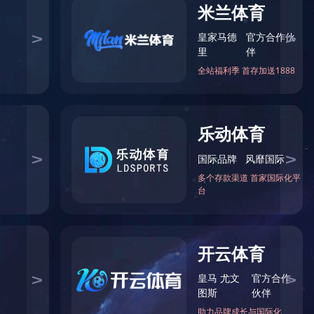
造材料产品
金属硅