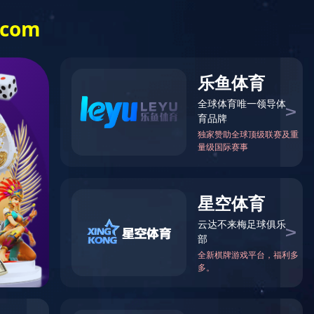
18937276688
全国服务热线：
厂区环境
活动资讯
在线留言
乐鱼官方站页
面登录入口-乐
鱼(中国)
硅钙线等产品