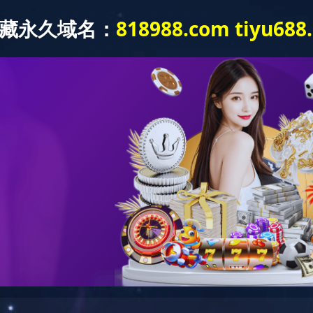
网站乐鱼官方
乐鱼官方站页
关于我们
客户案例
站页面登录入
面登录入口-乐
口
鱼(中国)
铁合金产品
铁合金、耐火材料、炼钢脱氧剂、铸造材料、金属硅、