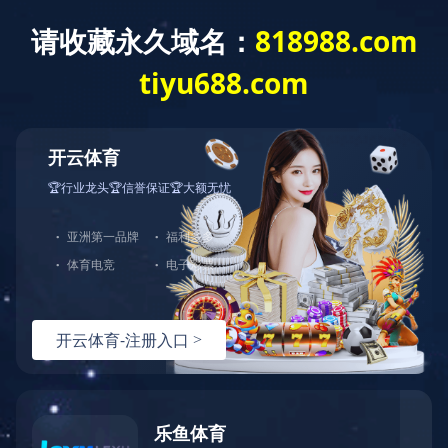
乐鱼官方站页面登录入口
网站乐鱼官
乐鱼官方站
关于我们
客户案例
厂区环境
方站页面登
活动资讯
页面登录入
在线留言
乐鱼官方站
录入口
口-乐鱼(中
页面登录入
国)
口-乐鱼(中
厂区环境
国)
主要生产：铁合金、耐火材料、炼钢脱氧剂、铸造
材料、金属硅、硅钙线等产品
铁合金产品
耐火材料产品
炼钢脱氧剂产品
铸造材料产品
金属硅
硅钙线