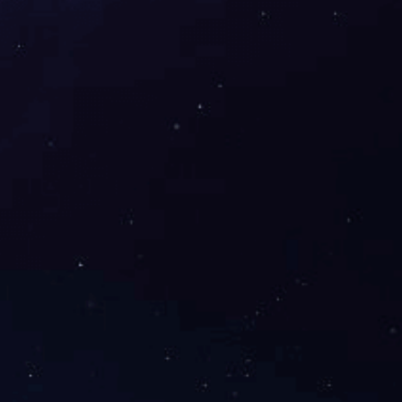
应用于球墨铸铁和灰铸铁鉄液的孕育。硅锆孕育剂和硅锶孕
促进灰铸铁件中得到A型石墨，提高强度，对于球墨铸铁件
少白口倾向，降低相对硬度，提高铸件切削加工性能。在铸铁
钢好得多的搞震能力。
球墨铸铁中，孕育剂的使用是非常有必要的。