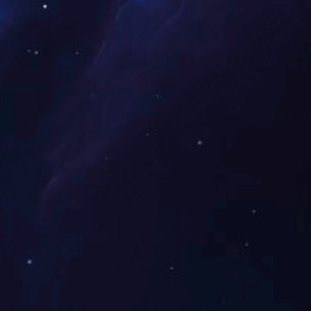
渣 ，熔炼过程中加入提高力学性能，细化晶粒。硅钙钡孕育剂主要
件缩松有显著作用，硅钡钙孕育剂强烈增加石墨化核心，细化石墨，
，同时防止相关联的球化衰退。壁厚敏感性小，组织均匀。显著减
金属材料，它比钢便宜，容易熔化冶炼，具有优良的铸造性能和比
能的，而且在铸铁中如果加入硅铁那么可以促进石墨化，所以说在