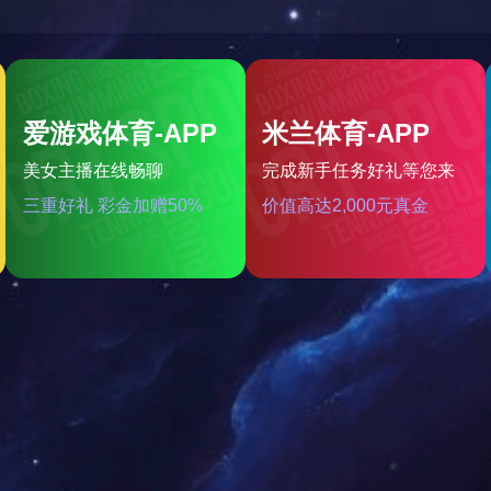
非常广泛，孕育剂都是用来做铸铁的，在机械工业上以及钢铁上都