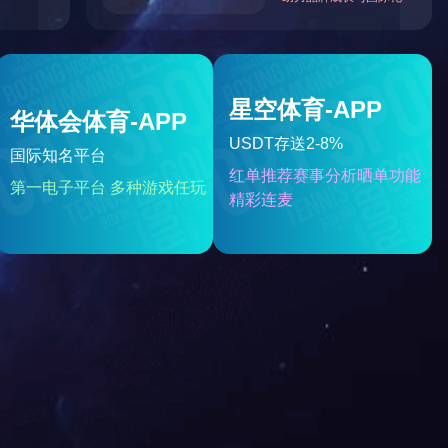
有使用，是一种添加剂一种合金剂，起到了很好的净化作用，