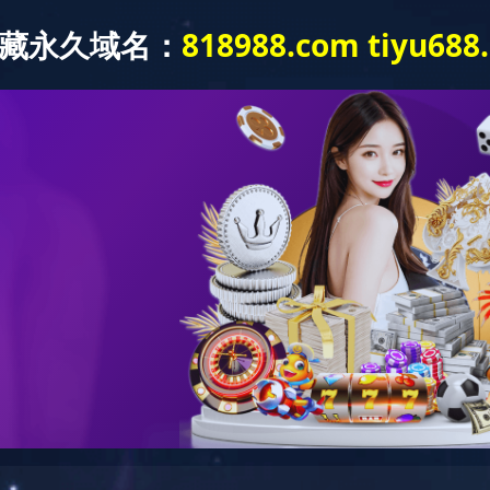
网站乐鱼官方
乐鱼官方站页
关于我们
客户案例
站页面登录入
面登录入口-乐
口
鱼(中国)
活动资讯
铁合金、耐火材料、炼钢脱氧剂、铸造材料、金属硅、