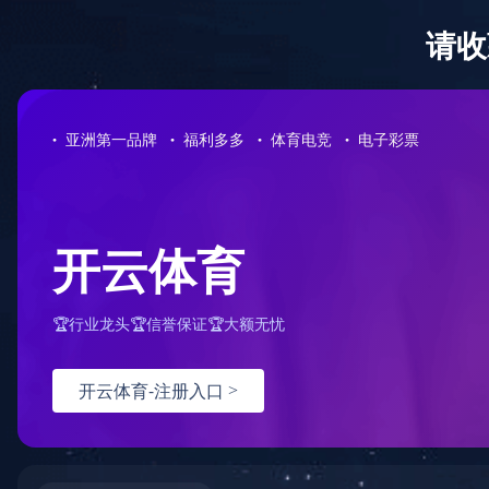
乐鱼官方站页面登录入口
主要生产：