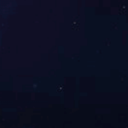
提交
相关推荐
Recommend
硅钙线