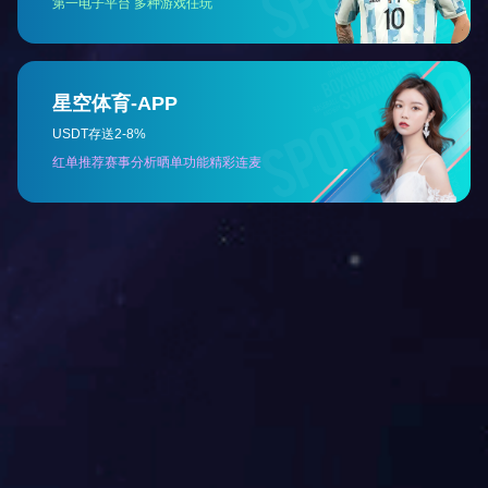
在线询价
Message