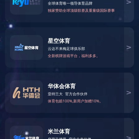
当前位置：
乐鱼官方站页面登录入口
>
乐鱼官方站页面登录入口-乐鱼(中
国)
>
硅钙线
硅钙线
类别：
硅钙线