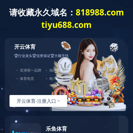
乐鱼官方站页面登录入口
网站乐鱼官
乐鱼官方站
关于我们
客户案例
厂区环境
方站页面登
活动资讯
页面登录入
在线留言
乐鱼官方站
录入口
口-乐鱼(中
页面登录入
国)
口-乐鱼(中
乐鱼官方站页面登录入口-乐
国)
鱼(中国)
主要生产：铁合金、耐火材料、炼钢脱氧剂、铸造
材料、金属硅、硅钙线等产品
铁合金产品
耐火材料产品
炼钢脱氧剂产品
铸造材料产品
金属硅
硅钙线