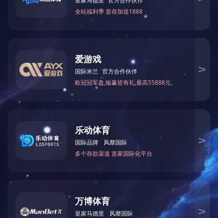
硅铁粒1.2-3mm
硅铁粒3-6mm
硅铁粒3-10mm
硅铁粒10-15mm