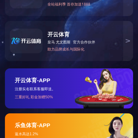
铬铁
硅钡
硅钡钙
硅锰
1
2
3
共3页，到第
页
确定