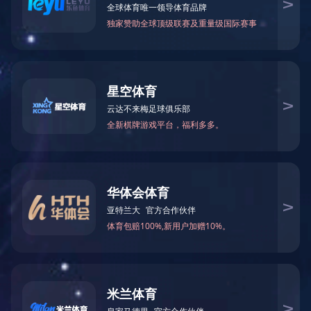
当前位置：
乐鱼官方站页面登录入口
>
乐鱼官方站页面登录入口-乐鱼(中
国)
>
铸造材料产品
硅钡钙孕育剂
类别：
铸造材料产品