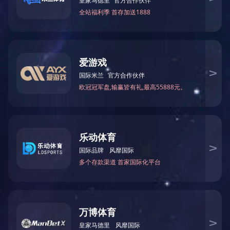
硅钡钙孕育剂
18937276688
立即订购
产品介绍
我们优势
在线询价
相关推荐
硅钡钙孕育剂
10年冶金耐材生产经验，实力保障