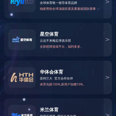
当前位置：
乐鱼官方站页面登录入口
>
乐鱼官方站页面登录入口-乐鱼(中
国)
>
炼钢脱氧剂产品
石墨球
类别：
炼钢脱氧剂产品