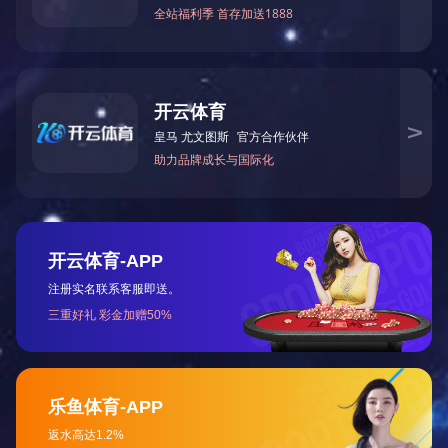
10年来耕耘冶金耐材行业，经验丰富，以高质量的产品满足
客户；主营：铁合金、耐火材料、炼钢脱氧剂、铸造材料四
大类。
主要生产设备，过硬的技术力量
集生产、加工与贸易于一体；生产设备齐全，监测技术完
善，确保输出的每一项产品合格，确保客户的利益。
货源稳定，发货及时
经营宗旨："以质量求生存、靠科技谋发展、诚信经营、共同
发展"，在同行业一些钢铁冶金用户当中都给予了大力支持和
较高的评价。
完善的售后服务体系
本厂集科研开发、生产、销售于一体，以诚信经营，服务完
善和质量过硬深受用户青睐。
售后专线：
18937276688