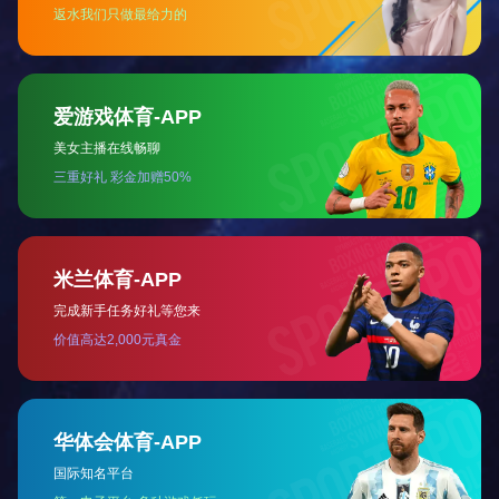
在线询价
Message