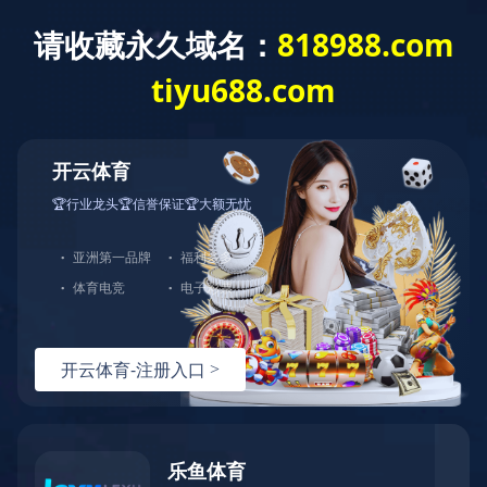
乐鱼官方站页面登录入口
网站乐鱼官
乐鱼官方站
关于我们
客户案例
厂区环境
方站页面登
活动资讯
页面登录入
在线留言
乐鱼官方站
录入口
口-乐鱼(中
页面登录入
国)
口-乐鱼(中
炼钢脱氧剂产品
国)
主要生产：铁合金、耐火材料、炼钢脱氧剂、铸造
材料、金属硅、硅钙线等产品
铁合金产品
耐火材料产品
炼钢脱氧剂产品
铸造材料产品
金属硅
硅钙线