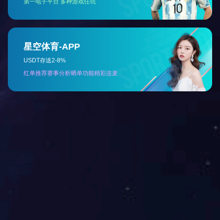
提交
相关推荐
Recommend