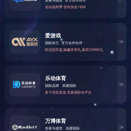
硅铁粒3-10mm
18937276688
立即订购
产品介绍
我们优势
在线询价
相关推荐
硅铁粒3-10mm
10年冶金耐材生产经验，实力保障