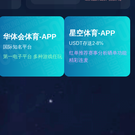
18937276688
相关推荐