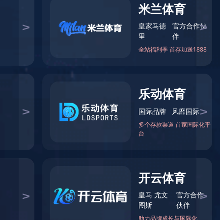
造材料产品
金属硅
0.5mm