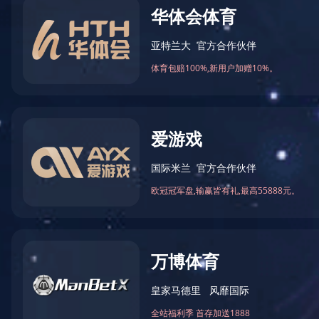
铁合金产品
耐火材料
硅钙线
当前位置：
乐鱼官方站页面登录入口
>
乐鱼官方站页面登