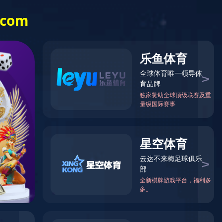
18937276688
全国服务热线：
厂区环境
活动资讯
在线留言
乐鱼官方站页
面登录入口-乐
鱼(中国)
硅钙线等产品