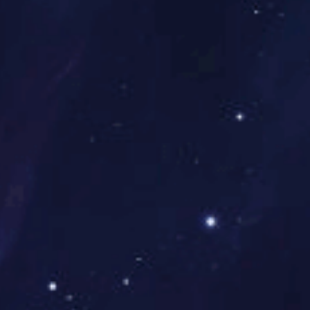
10年冶金耐材