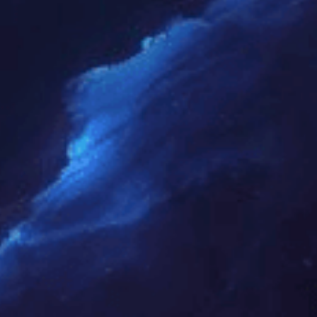
验丰富，以高质量的产品满足客户；主营：铁合金、耐火材料、
。
过硬的技术力量
生产设备齐全，监测技术完善，确保输出的每一项产品合格，确
及时
科技谋发展、诚信经营、共同发展"，在同行业一些钢铁冶金用
高的评价。
体系
于一体，以诚信经营，服务完善和质量过硬深受用户青睐。