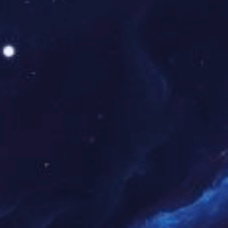
10年来耕耘冶金耐材行业，经
炼钢脱氧剂、铸造材料四大类
主要生产设备，
集生产、加工与贸易于一体；
保客户的利益。
货源稳定，发货
经营宗旨："以质量求生存、靠
户当中都给予了大力支持和较
完善的售后服务
本厂集科研开发、生产、销售
售后专线：
18937276688