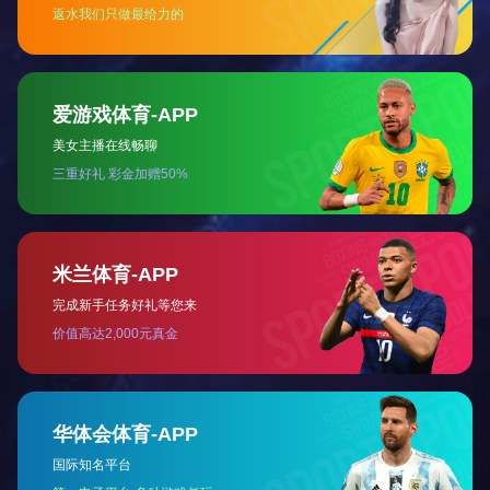
在线询价
Message