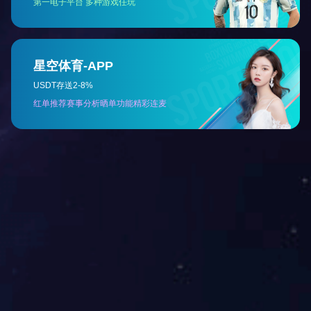
提交
相关推荐
Recommend