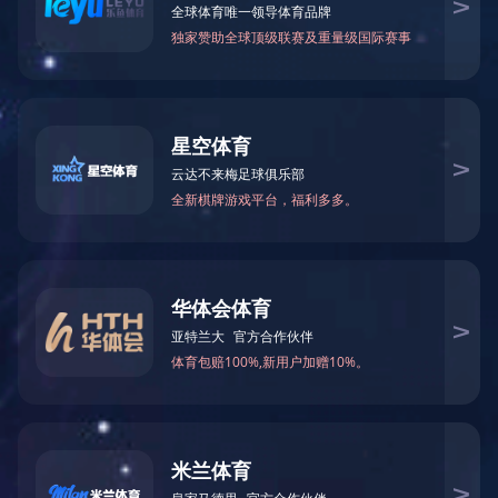
当前位置：
乐鱼官方站页面登录入口
>
乐鱼官方站页面登录入口-乐鱼(中
国)
>
铁合金产品
硅铁粒10-15mm
类别：
铁合金产品