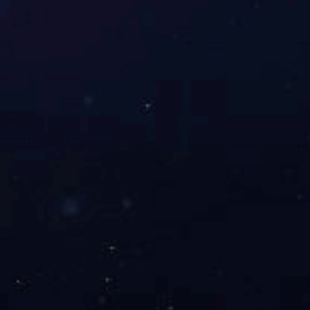
硅铁
友情链接：
网站乐鱼官方站页面登录入口
乐鱼官方站页面登录入口-乐鱼(中国)
关
于我们
客户案例
活动资讯
资质荣誉
乐鱼官方站页面登录入口-乐
鱼(中国)