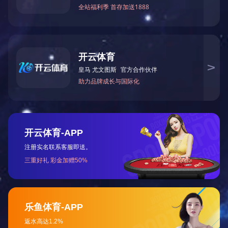
10年来耕耘冶金耐材行业，经验丰富，以高质量的产品满足
客户；主营：铁合金、耐火材料、炼钢脱氧剂、铸造材料四
大类。
主要生产设备，过硬的技术力量
集生产、加工与贸易于一体；生产设备齐全，监测技术完
善，确保输出的每一项产品合格，确保客户的利益。
货源稳定，发货及时
经营宗旨："以质量求生存、靠科技谋发展、诚信经营、共同
发展"，在同行业一些钢铁冶金用户当中都给予了大力支持和
较高的评价。
完善的售后服务体系
本厂集科研开发、生产、销售于一体，以诚信经营，服务完
善和质量过硬深受用户青睐。
售后专线：
18937276688