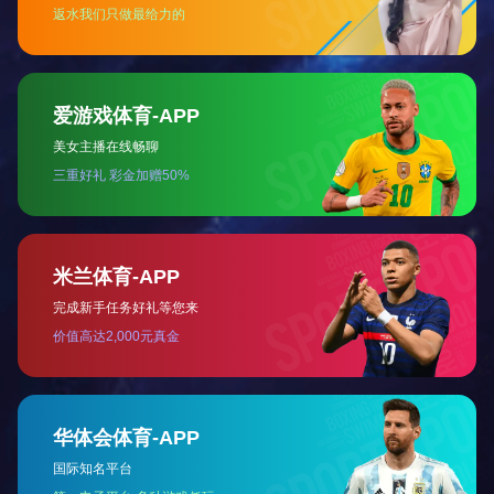
在线询价
Message