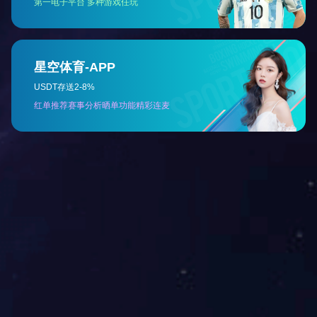
提交
相关推荐
Recommend